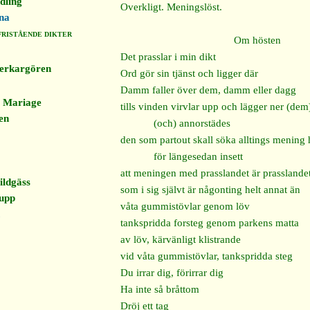
ling
Overkligt. Meningslöst.
tna
FRISTÅENDE DIKTER
Om hösten
Det prasslar i min dikt
erkargören
Ord gör sin tjänst och ligger där
Damm faller över dem, damm eller dagg
 Mariage
tills vinden virvlar upp och lägger ner (dem
en
(och) annorstädes
den som partout skall söka alltings mening 
för längesedan insett
att meningen med prasslandet är prasslande
ldgäss
som i sig självt är någonting helt annat än
upp
våta gummistövlar genom löv
tankspridda forsteg genom parkens matta
av löv, kärvänligt klistrande
vid våta gummistövlar, tankspridda steg
Du irrar dig, förirrar dig
Ha inte så bråttom
Dröj ett tag