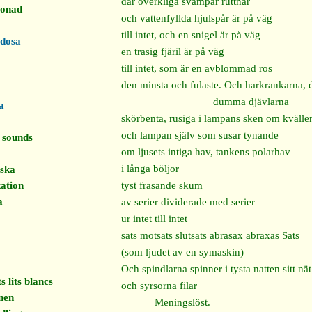
där overkliga svampar ruttnar
onad
och vattenfyllda hjulspår är på väg
till intet, och en snigel är på väg
rdosa
en trasig fjäril är på väg
till intet, som är en avblommad ros
den minsta och fulaste. Och harkrankarna, 
dumma djävlarna
a
skörbenta, rusiga i lampans sken om kvälle
och lampan själv som susar tynande
 sounds
om ljusets intiga hav, tankens polarhav
i långa böljor
mska
kation
tyst frasande skum
a
av serier dividerade med serier
ur intet till intet
sats motsats slutsats abrasax abraxas Sats
(som ljudet av en symaskin)
Och spindlarna spinner i tysta natten sitt nät
 lits blancs
och syrsorna filar
nen
Meningslöst.