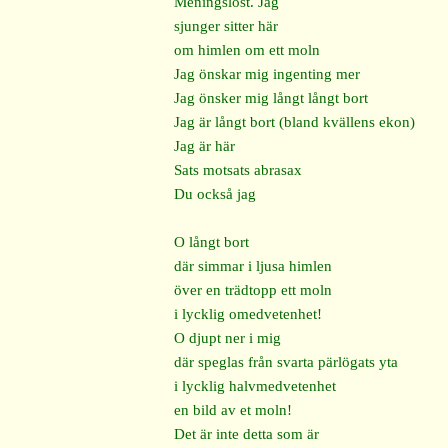
Meningslöst. Jag
sjunger sitter här
om himlen om ett moln
Jag önskar mig ingenting mer
Jag önsker mig långt långt bort
Jag är långt bort (bland kvällens ekon)
Jag är här
Sats motsats abrasax
Du också jag
O långt bort
där simmar i ljusa himlen
över en trädtopp ett moln
i lycklig omedvetenhet!
O djupt ner i mig
där speglas från svarta pärlögats yta
i lycklig halvmedvetenhet
en bild av et moln!
Det är inte detta som är