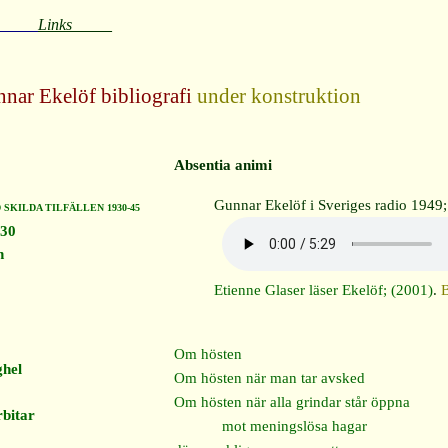
_____
Links_____
nnar Ekelöf bibliografi
under konstruktion
Absentia animi
Gunnar Ekelöf i Sveriges radio 1949
 SKILDA TILFÄLLEN 1930-45
930
n
Etienne Glaser läser Ekelöf; (2001)
.
B
Om hösten
ghel
Om hösten när man tar avsked
Om hösten när alla grindar står öppna
bitar
mot meningslösa hagar