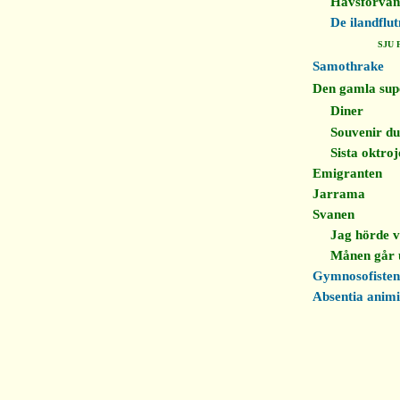
Havsförvand
De ilandflu
SJU 
Samothrake
Den gamla sup
Diner
Souvenir du
Sista oktroj
Emigranten
Jarrama
Svanen
Jag hörde vi
Månen går 
Gymnosofisten
Absentia animi