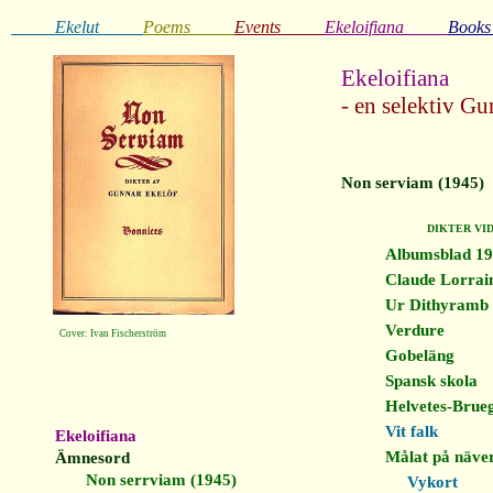
Ekelut
_____
Poems_____
Events_____
Ekeloifiana_____
Books
Ekeloifiana
- en selektiv Gu
Non serviam (1945)
DIKTER VID
Albumsblad 1
Claude Lorrai
Ur Dithyramb
Verdure
Cover: Ivan Fischerström
Gobeläng
Spansk skola
Helvetes-Brue
Vit falk
Ekeloifiana
Målat på näver
Ämnesord
Non serrviam (1945)
Vykort