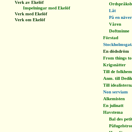
Verk av Ekelöf
Ordspråksb
Inspelningar med Ekelöf
Låt
Verk med Ekelöf
På en näve
Verk om Ekelöf
Våren
Doftminne
Förstad
Stockholmsgat
En dödsdröm
From things to
Krigsnätter
Till de folkhe
Anm. till Dedi
Till idealistern
Non serviam
Alkemisten
En julinatt
Havstema
Bal des petits
Påfugelstro