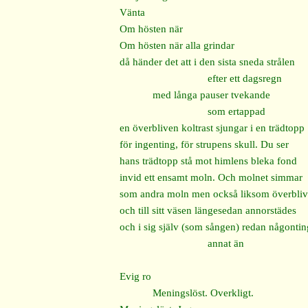
Vänta
Om hösten när
Om hösten när alla grindar
då händer det att i den sista sneda strålen
efter ett dagsregn
med långa pauser tvekande
som ertappad
en överbliven koltrast sjungar i en trädtopp
för ingenting, för strupens skull. Du ser
hans trädtopp stå mot himlens bleka fond
invid ett ensamt moln. Och molnet simmar
som andra moln men också liksom överblive
och till sitt väsen längesedan annorstädes
och i sig själv (som sången) redan någontin
annat än
Evig ro
Meningslöst. Overkligt.